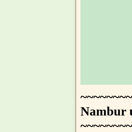
~~~~~~~~
Nambur u
~~~~~~~