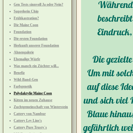
Während d
Gen Tests sinnvoll Ja oder Nein?
Suprelorin Chip
beschreibt
Frühkastration?
Die Maine Coon
Eindruck,
Foundation
Die ersten Foundation
Herkunft unserer Foundation
Ahnengalerie
Die gezielt
Ehemalige Würfe
Was manch ein Züchter will...
Um mit solch
Benefiz
Wild-Band-Gen
auf diese Id
Farbgenetik
Polydaktylie Maine Coon
und sich viel
Kitten im neuen Zuhause
Zuchtgemeinschaft von Winterstein
Blaue hinaus
Cattery von Nambur
Cattery Ley Line's
gefährlich we
Cattery Pure Trusty`s