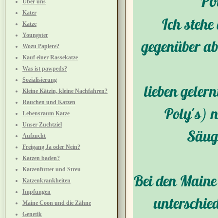
Po
Über uns
Kater
Ich stehe 
Katze
Youngster
gegenüber abe
Wozu Papiere?
Kauf einer Rassekatze
Was ist pawpeds?
Sozialisierung
lieben geler
Kleine Kätzin, kleine Nachfahren?
Rauchen und Katzen
Poly's) n
Lebensraum Katze
Unser Zuchtziel
Säug
Aufzucht
Freigang Ja oder Nein?
Katzen baden?
Katzenfutter und Streu
Bei den Maine
Katzenkrankheiten
Impfungen
unterschie
Maine Coon und die Zähne
Genetik