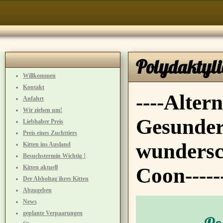
Polydaktyli
Willkommen
Kontakt
----Alter
Anfahrt
Wir ziehen um!
Gesunder
Liebhaber Preis
Preis eines Zuchttiers
wundersc
Kitten ins Ausland
Besuchstermin Wichtig !
Kitten aktuell
Coon-----
Der Abholtag ihres Kitten
Abzugeben
News
geplante Verpaarungen