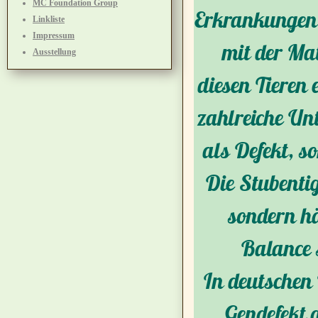
MC Foundation Group
Erkrankungen
Linkliste
Impressum
mit der Mat
Ausstellung
diesen Tieren 
zahlreiche Unt
als Defekt, s
Die Stubenti
sondern hä
Balance 
In deutschen 
Gendefekt 