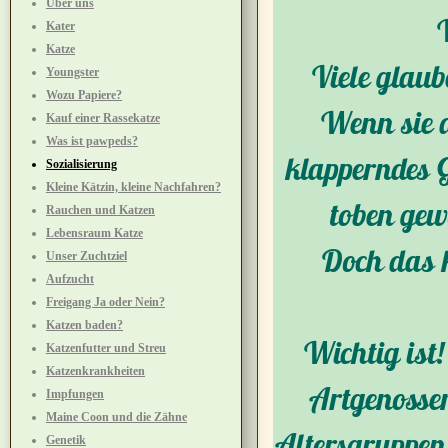
Über uns
Kater
Katze
Viele glaub
Youngster
Wozu Papiere?
Wenn sie 
Kauf einer Rassekatze
Was ist pawpeds?
klapperndes G
Sozialisierung
Kleine Kätzin, kleine Nachfahren?
toben gew
Rauchen und Katzen
Lebensraum Katze
Doch das k
Unser Zuchtziel
Aufzucht
Freigang Ja oder Nein?
Katzen baden?
Wichtig ist
Katzenfutter und Streu
Katzenkrankheiten
Artgenosse
Impfungen
Maine Coon und die Zähne
Altersgruppe
Genetik