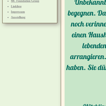
Unbekannte
MC Foundation Group
Linkliste
begegnen. Da
Impressum
Ausstellung
noch verinne
einen Haush
lebenden
arrangieren.
haben. Sie dü