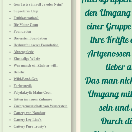
Gen Tests sinnvoll Ja oder Nein?
den Umgang m
Suprelorin Chip
Frühkastration?
einer Gruppe 
Die Maine Coon
Foundation
ihre Kräfte 
Die ersten Foundation
Herkunft unserer Foundation
Artgenossen 
Ahnengalerie
Ehemalige Würfe
lieber 
Was manch ein Züchter will...
Benefiz
Das man nich
Wild-Band-Gen
Farbgenetik
Umgang mit 
Polydaktylie Maine Coon
Kitten im neuen Zuhause
sein und 
Zuchtgemeinschaft von Winterstein
Cattery von Nambur
Durch di
Cattery Ley Line's
Cattery Pure Trusty`s