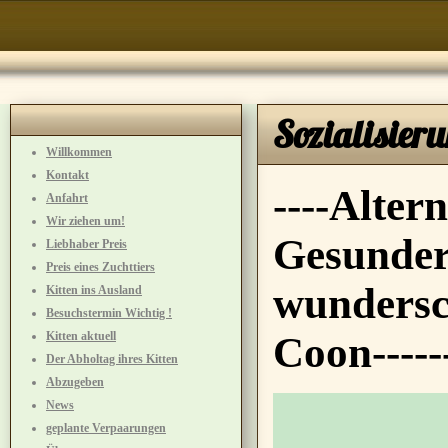
Sozialisier
Willkommen
Kontakt
----Alter
Anfahrt
Wir ziehen um!
Gesunder
Liebhaber Preis
Preis eines Zuchttiers
wundersc
Kitten ins Ausland
Besuchstermin Wichtig !
Kitten aktuell
Coon-----
Der Abholtag ihres Kitten
Abzugeben
News
geplante Verpaarungen