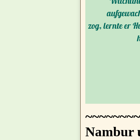
Witchline
aufgewachs
zog, lernte er 
~~~~~~~~
Nambur u